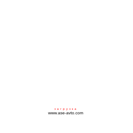
Страхование
ИНГО Украина
Разное
Пожаловаться генеральному директору
Гарантийная политика
Задать вопрос
Отделу запчастей
Отделу сервиса
Генеральному директору
Контакты
БЛОГ
УКР
РУС
Страхование
загрузка
www.ase-avto.com
ИНГО Украина
Количество автомобилей на дорогах