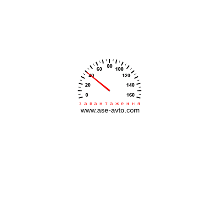
автомобіля.
«Автоцентр – ЄВРОПА» проводить усі види
робіт з ремонту та реставрації механізмів та
агрегатів автомобіля.
Ми впевнені, що комерційний автомобіль –
це не розкіш, а засіб пересування, і тому
виконуємо свою роботу максимально швидко
та якісно.
завантаження
www.ase-avto.com
Навіть якщо Ви вже випробували багато
СТО, але так і не досягли бажаного
результату, сміливо можете звертатися до
нас.
Корпоративні клієнти мають персональні
знижки, що дозволяють суттєво економити
бюджет компанії. Для вас ми виділимо
зелений коридор та персональний менеджер,
а також можемо самостійно забирати ваші
авто на сервіс та повертати під офіс після