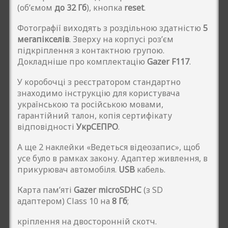
(об’ємом
до 32 Гб
), кнопка
reset
.
Фотографії виходять з роздільною здатністю
5
мегапікселів
. Зверху на корпусі роз’єм
підкріплення з контактною групою.
Докладніше про комплектацію
Gazer F117
.
У коробочці з реєстратором стандартно
знаходимо інструкцію для користувача
українською та російською мовами,
гарантійний талон, копія сертифікату
відповідності
УкрСЕПРО
.
А ще 2 наклейки «Ведеться відеозапис», щоб
усе було в рамках закону. Адаптер живлення, в
прикурювач автомобіля.
USB
кабель.
Карта пам’яті
Gazer microSDHC
(з SD
адаптером) Class 10 на
8 Гб
;
кріплення на двосторонній скотч.