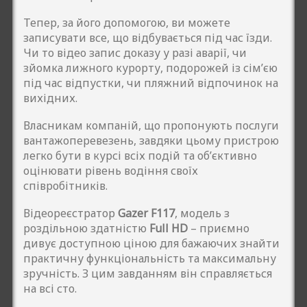
Тепер, за його допомогою, ви можете
записувати все, що відбувається під час їзди.
Чи то відео запис доказу у разі аварії, чи
зйомка лижного курорту, подорожей із сім’єю
під час відпустки, чи пляжний відпочинок на
вихідних.
Власникам компаній, що пропонують послуги
вантажоперевезень, завдяки цьому пристрою
легко бути в курсі всіх подій та об’єктивно
оцінювати рівень водіння своїх
співробітників.
Відеореєстратор
Gazer F117
, модель з
роздільною здатністю
Full HD
– приємно
дивує доступною ціною для бажаючих знайти
практичну функціональність та максимальну
зручність. З цим завданням він справляється
на всі сто.