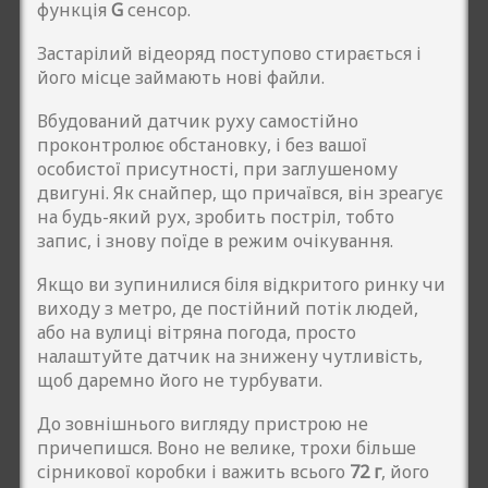
функція
G
сенсор.
Застарілий відеоряд поступово стирається і
його місце займають нові файли.
Вбудований датчик руху самостійно
проконтролює обстановку, і без вашої
особистої присутності, при заглушеному
двигуні. Як снайпер, що причаївся, він зреагує
на будь-який рух, зробить постріл, тобто
запис, і знову поїде в режим очікування.
Якщо ви зупинилися біля відкритого ринку чи
виходу з метро, де постійний потік людей,
або на вулиці вітряна погода, просто
налаштуйте датчик на знижену чутливість,
щоб даремно його не турбувати.
До зовнішнього вигляду пристрою не
причепишся. Воно не велике, трохи більше
сірникової коробки і важить всього
72 г
, його