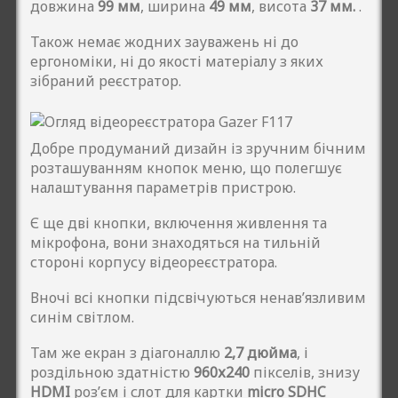
довжина
99 мм
, ширина
49 мм
, висота
37 мм.
.
Також немає жодних зауважень ні до
ергономіки, ні до якості матеріалу з яких
зібраний реєстратор.
Добре продуманий дизайн із зручним бічним
розташуванням кнопок меню, що полегшує
налаштування параметрів пристрою.
Є ще дві кнопки, включення живлення та
мікрофона, вони знаходяться на тильній
стороні корпусу відеореєстратора.
Вночі всі кнопки підсвічуються ненав’язливим
синім світлом.
Там же екран з діагоналлю
2,7 дюйма
, і
роздільною здатністю
960х240
пікселів, знизу
HDMI
роз’єм і слот для картки
micro SDHC